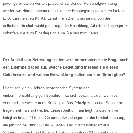
jeweilige Situation vor Ort passend ist. Bei der Personalgewinnung
werden wir Hürden abbauen und weitere Einstiegsmöglichkeiten bieten
(z.B. Direkteistieg KITA). Es ist mein Ziel, unabhängig von der
selbstverständlich wichtigen Frage der Bezahlung, Arbeitsbedingungen zu
schaffen, die zum Einstieg und zum Bleiben motivieren.
Der Ausfall von Betreuungszeiten wirft immer wieder die Frage nach
den Elternbeiträgen auf. Welche Bedeutung messen sie diesen
Gebühren zu und welche Entwicklung halten sie hier für möglich?
Unser seit vielen Jahren bestehendes System der
einkommensabhängigen Gebühren hat sich bewährt, auch wenn es
verständlicherweise auch Kritik gibt. Das Prinzip ist: starke Schultern
tragen mehr als schwache. Dieses Aufkommen liegt inzwischen bei
lediglich knapp 11% der Gesamtaufwendungen für die Kinderbetreuung,
die jährlich bei rund 66 Mio. € liegen. Der Zuschussbedarf aus
Steuermitteln mit rund 48 Mio. EUR ist eine der größten und stetig